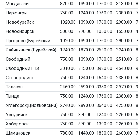
Магдагачи
870.00
1390.00
1760.00
3130.00
8
Нерюнгри
750.00
1240.00
1760.00
2380.00
7
Новобурейск
1020.00
1390.00
1760.00
2900.00
7
Новосибирск
500.00
770.00
1050.00
1550.00
4
Прогресс (Бурейский)
1020.00
1390.00
1760.00
2900.00
7
Райчихинск (Бурейский)
1740.00
1870.00
2630.00
3240.00
8
Свободный
750.00
1390.00
1760.00
2510.00
6
Свободный ГПЗ
3010.00
3150.00
3920.00
4540.00
9
Сковородино
750.00
1240.00
1640.00
2380.00
8
Талакан
2460.00
2590.00
3350.00
3970.00
9
Тында
750.00
1240.00
1760.00
2380.00
8
Углегорск(Циолковский)
2740.00
2890.00
3640.00
4250.00
8
Уссурийск
750.00
870.00
1240.00
2260.00
6
Хабаровск
750.00
870.00
1390.00
2260.00
6
Шимановск
780.00
1440.00
1830.00
2600.00
7