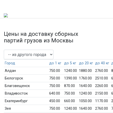
Цены на доставку сборных
партий грузов из Москвы
Город
до 1 кг
до 5 кг
до 20 кг
до 40 кг
Алдан
750.00
1240.00
1880.00
2760.00
8
Белогорск
750.00
1390.00
1760.00
2510.00
6
Благовещенск
750.00
870.00
1640.00
2260.00
6
Владивосток
640.00
750.00
1240.00
2150.00
6
Екатеринбург
450.00
660.00
1050.00
1170.00
2
Зея
750.00
1240.00
1640.00
2760.00
7